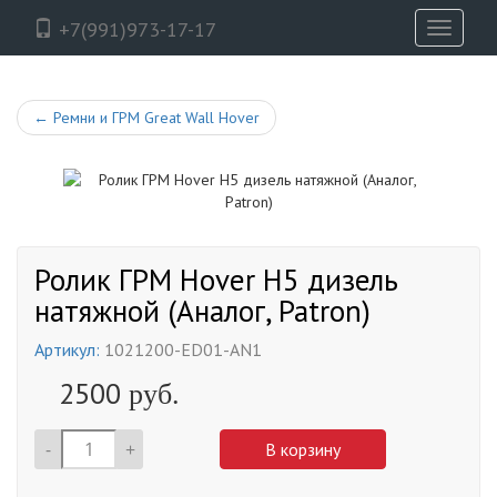
+7(991)973-17-17
Toggle
navigati
←
Ремни и ГРМ Great Wall Hover
Ролик ГРМ Hover H5 дизель
натяжной (Аналог, Patron)
Артикул:
1021200-ED01-AN1
2500
руб.
-
+
В корзину