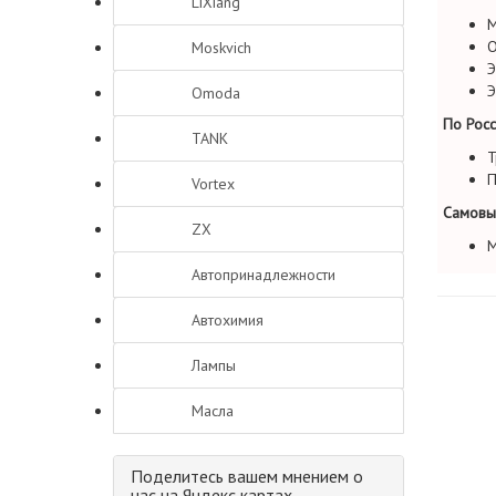
LiXiang
М
О
Moskvich
Э
Э
Omoda
По Росс
TANK
Т
П
Vortex
Самовы
ZX
М
Автопринадлежности
Автохимия
Лампы
Масла
Поделитесь вашем мнением о
нас на Яндекс картах