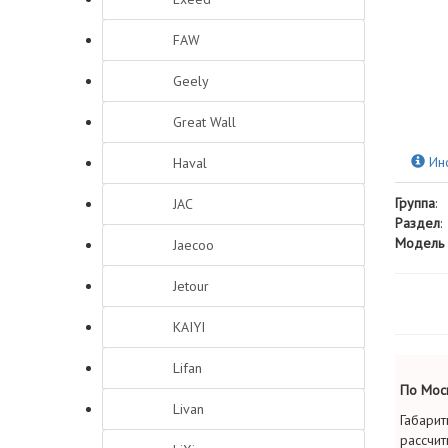
FAW
Geely
Great Wall
Ин
Haval
Группа
:
JAC
Раздел
:
Модель 
Jaecoo
Jetour
KAIYI
Lifan
По Моск
Livan
Габарит
рассчит