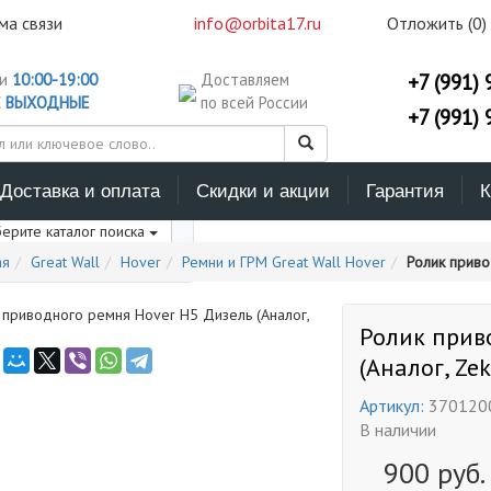
ма связи
info@orbita17.ru
Отложить (
0
)
ни
10:00-19:00
Доставляем
+7 (991) 
С
ВЫХОДНЫЕ
по всей России
+7 (991) 
Доставка и оплата
Скидки и акции
Гарантия
К
ерите каталог поиска
ая
Great Wall
Hover
Ремни и ГРМ Great Wall Hover
Ролик приво
Ролик прив
(Аналог, Zek
Артикул:
370120
В наличии
900
руб.