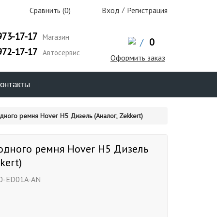
Сравнить (
0
)
Вход
/
Регистрация
973-17-17
Магазин
/
0
972-17-17
Автосервис
Оформить заказ
онтакты
дного ремня Hover H5 Дизель (Аналог, Zekkert)
одного ремня Hover H5 Дизель
kert)
0-ED01A-AN