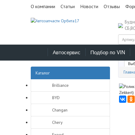
О компании
Статьи
Новости
Отзывы
Фор
Буд
СБ,В
Автосервис
Подбор по VIN
Выб
Главн
Каталог
Brilliance
BYD
Changan
Chery
Exeed