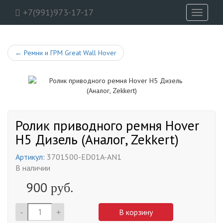
+7(991)973-17-17
Toggle
navigati
←
Ремни и ГРМ Great Wall Hover
Ролик приводного ремня Hover
H5 Дизель (Аналог, Zekkert)
Артикул:
3701500-ED01A-AN1
В наличии
900
руб.
-
+
В корзину