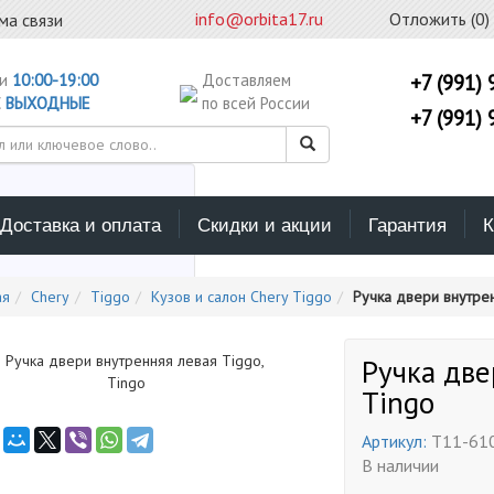
info@orbita17.ru
Отложить (
0
)
ма связи
ни
10:00-19:00
Доставляем
+7 (991) 
С
ВЫХОДНЫЕ
по всей России
+7 (991) 
Доставка и оплата
Скидки и акции
Гарантия
К
ерите каталог поиска
ая
Chery
Tiggo
Кузов и салон Chery Tiggo
Ручка двери внутрен
Ручка две
Tingo
Артикул:
T11-61
В наличии