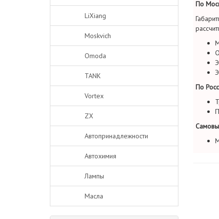
По Моск
LiXiang
Габарит
рассчит
Moskvich
М
О
Omoda
Э
Э
TANK
По Росс
Vortex
Т
П
ZX
Самовы
Автопринадлежности
М
Автохимия
Лампы
Масла