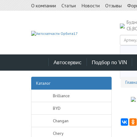
О компании
Статьи
Новости
Отзывы
Фор
Буд
СБ,В
Автосервис
Подбор по VIN
Выб
Главн
Каталог
Brilliance
BYD
Changan
Chery