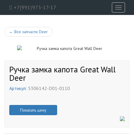
+7(991)973-17-17
Toggle
navigati
←
Все запчасти Deer
Ручка замка капота Great Wall
Deer
Артикул:
5306142-D01-0110
Показать цену