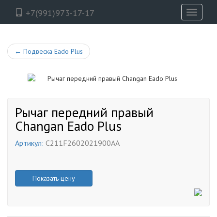
+7(991)973-17-17
Toggle
navigati
←
Подвеска Eado Plus
Рычаг передний правый
Changan Eado Plus
Артикул:
C211F2602021900AA
Показать цену