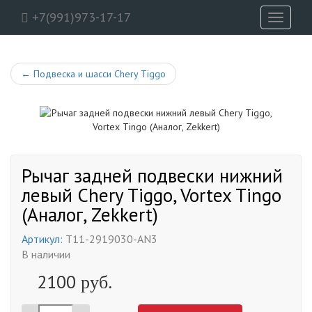
+7(991)973-17-17
Toggle
navigati
←
Подвеска и шасси Chery Tiggo
Рычаг задней подвески нижний
левый Chery Tiggo, Vortex Tingo
(Аналог, Zekkert)
Артикул:
T11-2919030-AN3
В наличии
2100
руб.