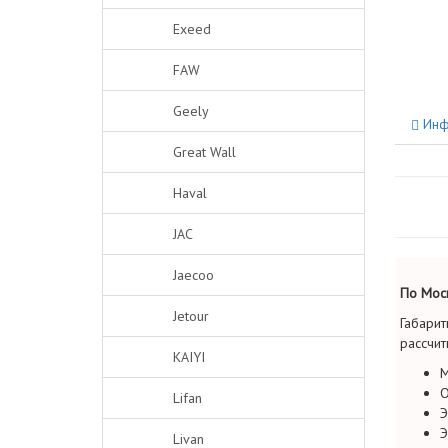
Exeed
FAW
Geely
Инф
Great Wall
Haval
JAC
Jaecoo
По Моск
Jetour
Габарит
рассчит
KAIYI
М
О
Lifan
Э
Э
Livan