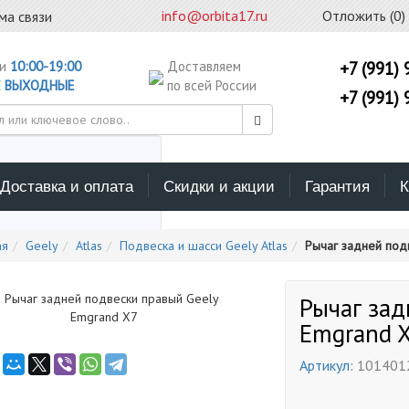
info@orbita17.ru
Отложить (
0
)
ма связи
ни
10:00-19:00
Доставляем
+7 (991) 
С
ВЫХОДНЫЕ
по всей России
+7 (991) 
Доставка и оплата
Скидки и акции
Гарантия
К
ерите каталог поиска
ая
Geely
Atlas
Подвеска и шасси Geely Atlas
Рычаг задней под
Рычаг зад
Emgrand 
Артикул:
101401