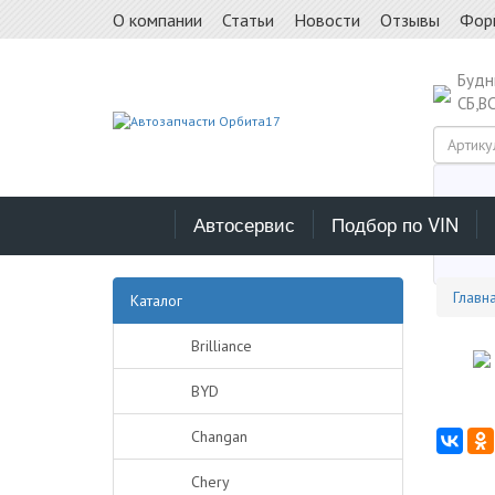
О компании
Статьи
Новости
Отзывы
Фор
Буд
СБ,В
Автосервис
Подбор по VIN
Выб
Главн
Каталог
Brilliance
BYD
Changan
Chery