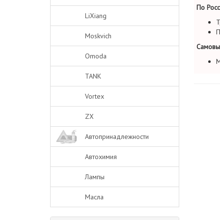
По Росс
LiXiang
Т
П
Moskvich
Самовы
Omoda
М
TANK
Vortex
ZX
Автопринадлежности
Автохимия
Лампы
Масла