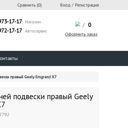
Сравнить (
0
)
Вход
/
Регистрация
973-17-17
Магазин
/
0
972-17-17
Автосервис
Оформить заказ
онтакты
вески правый Geely Emgrand X7
ней подвески правый Geely
X7
2792