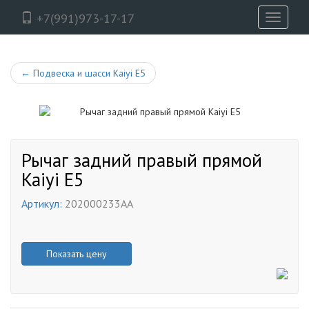
+7(991)973-17-17
Toggle
navigati
←
Подвеска и шасси Kaiyi E5
Рычаг задний правый прямой
Kaiyi E5
Артикул:
202000233AA
Показать цену