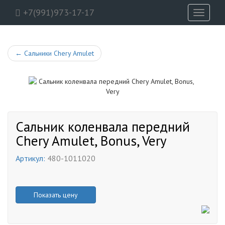
+7(991)973-17-17
Toggle
navigati
←
Сальники Chery Amulet
Сальник коленвала передний
Chery Amulet, Bonus, Very
Артикул:
480-1011020
Показать цену