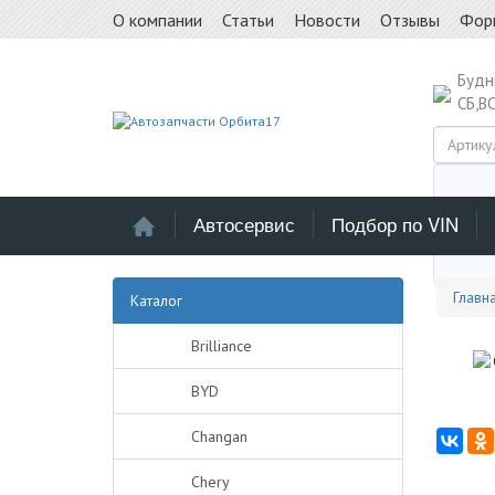
О компании
Статьи
Новости
Отзывы
Фор
Буд
СБ,В
Автосервис
Подбор по VIN
Выб
Главн
Каталог
Brilliance
BYD
Changan
Chery