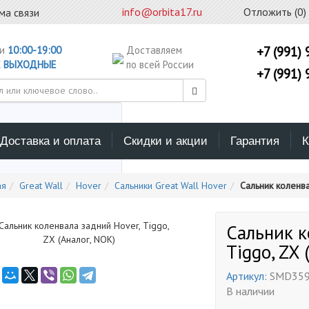
info@orbita17.ru
Отложить (
0
)
ма связи
ни
10:00-19:00
Доставляем
+7 (991) 
С
ВЫХОДНЫЕ
по всей России
+7 (991) 
Доставка и оплата
Скидки и акции
Гарантия
К
ерите каталог поиска
ая
Great Wall
Hover
Сальники Great Wall Hover
Сальник коленва
Сальник к
Tiggo, ZX 
Артикул:
SMD359
В наличии