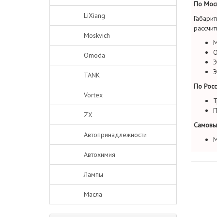
По Моск
LiXiang
Габарит
рассчит
Moskvich
М
О
Omoda
Э
Э
TANK
По Росс
Vortex
Т
П
ZX
Самовы
Автопринадлежности
М
Автохимия
Лампы
Масла