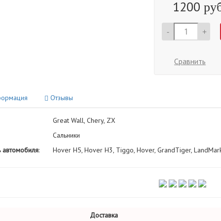
1200
руб
-
+
Сравнить
ормация
Отзывы
Great Wall, Chery, ZX
Сальники
 автомобиля
:
Hover H5, Hover H3, Tiggo, Hover, GrandTiger, LandMar
Доставка