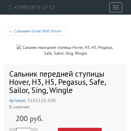
+7(991)973-17-17
Toggle
navigati
←
Сальники Great Wall Hover
Сальник передней ступицы
Hover, H3, H5, Pegasus, Safe,
Sailor, Sing, Wingle
Артикул:
3103110-K00
В наличии
200
руб.