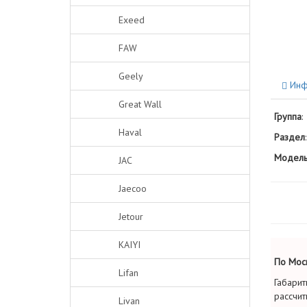
Exeed
FAW
Geely
Инф
Great Wall
Группа
:
Haval
Раздел
:
Модель
JAC
Jaecoo
Jetour
KAIYI
По Моск
Lifan
Габарит
рассчит
Livan