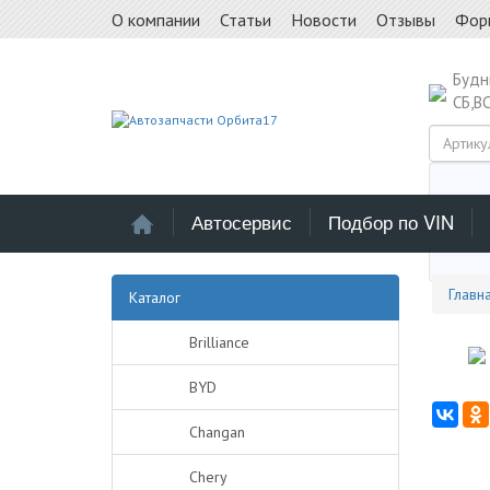
О компании
Статьи
Новости
Отзывы
Фор
Буд
СБ,В
Автосервис
Подбор по VIN
Выб
Главн
Каталог
Brilliance
BYD
Changan
Chery