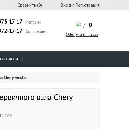
Сравнить (
0
)
Вход
/
Регистрация
973-17-17
Магазин
/
0
972-17-17
Автосервис
Оформить заказ
онтакты
а Chery Amulet
ервичного вала Chery
113AA