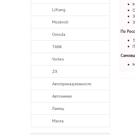
М
LiXiang
О
Э
Moskvich
Э
По Росс
Omoda
Т
П
TANK
Самовы
Vortex
М
ZX
Автопринадлежности
Автохимия
Лампы
Масла