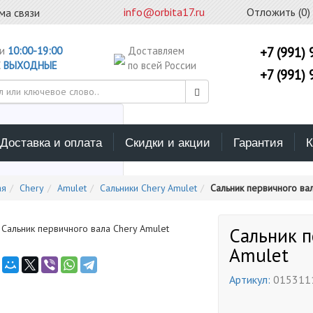
info@orbita17.ru
Отложить (
0
)
ма связи
ни
10:00-19:00
Доставляем
+7 (991) 
С
ВЫХОДНЫЕ
по всей России
+7 (991) 
Доставка и оплата
Скидки и акции
Гарантия
К
ерите каталог поиска
ая
Chery
Amulet
Сальники Chery Amulet
Сальник первичного вал
Сальник п
Amulet
Артикул:
015311