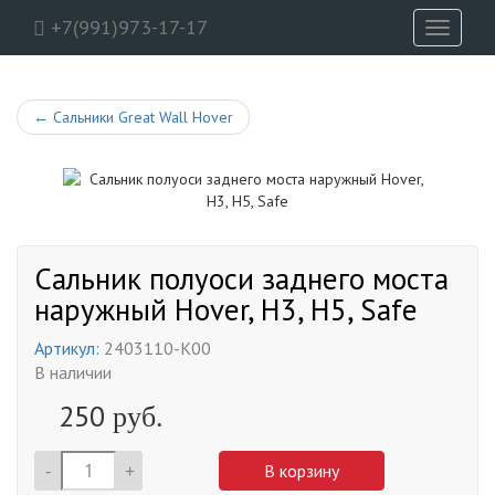
+7(991)973-17-17
Toggle
navigati
←
Сальники Great Wall Hover
Сальник полуоси заднего моста
наружный Hover, H3, H5, Safe
Артикул:
2403110-K00
В наличии
250
руб.
-
+
В корзину