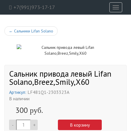
+7(991)973-17-17
Toggle
navigati
←
Сальники Lifan Solano
Сальник привода левый Lifan
Solano,Breez,Smily,X60
Артикул:
LF481Q1-2303323A
В наличии
300
руб.
-
+
В корзину