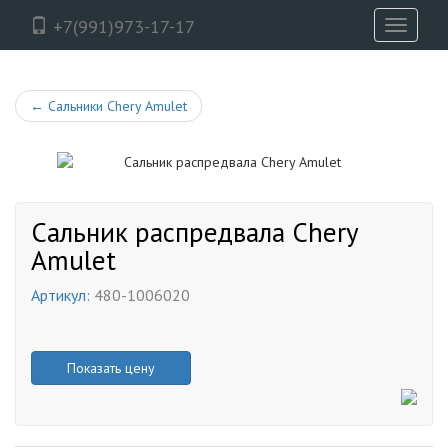
+7(991)973-17-17
Toggle
navigati
←
Сальники Chery Amulet
Сальник распредвала Chery
Amulet
Артикул:
480-1006020
Показать цену