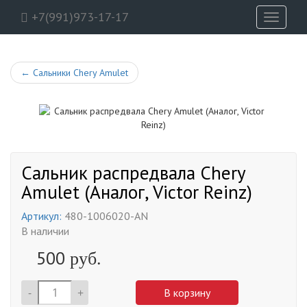
+7(991)973-17-17
Toggle
navigati
←
Сальники Chery Amulet
Сальник распредвала Chery
Amulet (Аналог, Victor Reinz)
Артикул:
480-1006020-AN
В наличии
500
руб.
-
+
В корзину