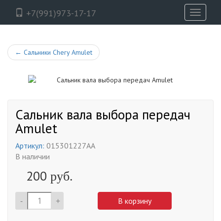
+7(991)973-17-17
Toggle
navigati
←
Сальники Chery Amulet
Сальник вала выбора передач
Amulet
Артикул:
015301227AA
В наличии
200
руб.
-
+
В корзину