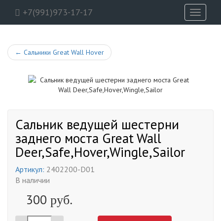
+7(991)973-17-17
Toggle
navigati
←
Сальники Great Wall Hover
Сальник ведущей шестерни
заднего моста Great Wall
Deer,Safe,Hover,Wingle,Sailor
Артикул:
2402200-D01
В наличии
300
руб.