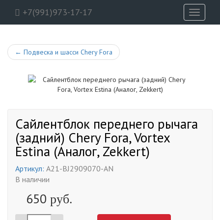
+7(991)973-17-17
Toggle
navigati
←
Подвеска и шасси Chery Fora
Сайлентблок переднего рычага
(задний) Chery Fora, Vortex
Estina (Аналог, Zekkert)
Артикул:
A21-BJ2909070-AN
В наличии
650
руб.