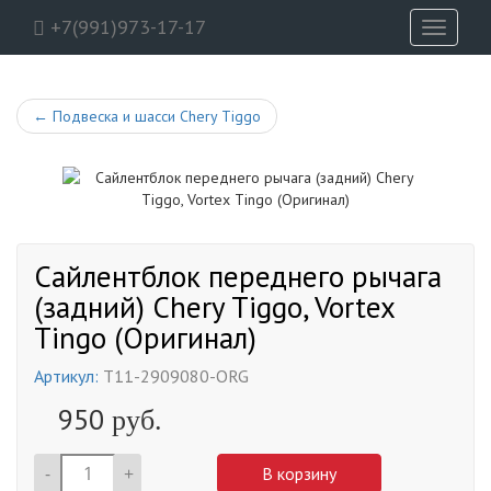
+7(991)973-17-17
Toggle
navigati
←
Подвеска и шасси Chery Tiggo
Сайлентблок переднего рычага
(задний) Chery Tiggo, Vortex
Tingo (Оригинал)
Артикул:
T11-2909080-ORG
950
руб.
-
+
В корзину