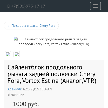
+7(991)973-17-17
Toggle
navigati
←
Подвеска и шасси Chery Fora
Сайлентблок продольного
рычага задней подвески Chery
Fora, Vortex Estina (Аналог,VTR)
Артикул:
A21-2919350-AN
В наличии
1000
руб.