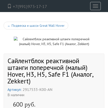
+7(991)973-17-17
Toggle
navigati
←
Подвеска и шасси Great Wall Hover
Сайлентблок реактивной
штанги поперечной (малый)
Hover, H3, H5, Safe F1 (Аналог,
Zekkert)
Артикул:
2917533-K00-AN
В наличии
600
руб.