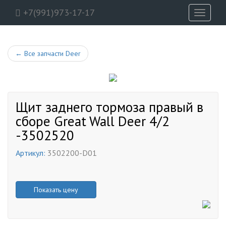
+7(991)973-17-17
Toggle
navigati
←
Все запчасти Deer
Щит заднего тормоза правый в
сборе Great Wall Deer 4/2
-3502520
Артикул:
3502200-D01
Показать цену