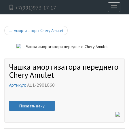
+7(991)973-17-17
Toggle
navigati
←
Амортизаторы Chery Amulet
Чашка амортизатора переднего
Chery Amulet
Артикул:
A11-2901060
Показать цену