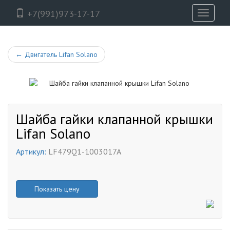
+7(991)973-17-17
Toggle
navigati
←
Двигатель Lifan Solano
Шайба гайки клапанной крышки
Lifan Solano
Артикул:
LF479Q1-1003017A
Показать цену