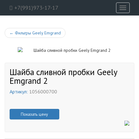
+7(991)973-17-17
Toggle
navigati
←
Фильтры Geely Emgrand
Шайба сливной пробки Geely
Emgrand 2
Артикул:
1056000700
Показать цену