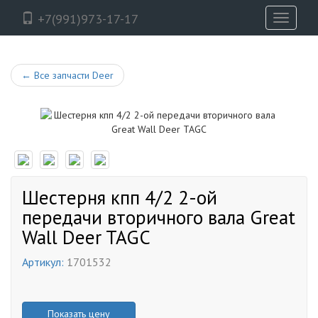
+7(991)973-17-17
Toggle
navigati
←
Все запчасти Deer
Шестерня кпп 4/2 2-ой
передачи вторичного вала Great
Wall Deer TAGC
Артикул:
1701532
Показать цену