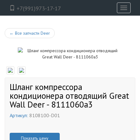
+7(991)973-17-17
Toggle
navigati
←
Все запчасти Deer
Шланг компрессора
кондиционера отводящий Great
Wall Deer - 8111060a3
Артикул:
8108100-D01
Показать цену