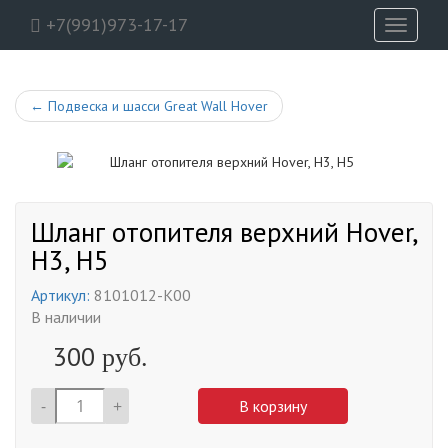
+7(991)973-17-17
Toggle
navigati
←
Подвеска и шасси Great Wall Hover
Шланг отопителя верхний Hover,
H3, H5
Артикул:
8101012-K00
В наличии
300
руб.
-
+
В корзину