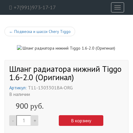
+7(991)973-17-17
Toggle
navigati
←
Подвеска и шасси Chery Tiggo
Шланг радиатора нижний Tiggo
1.6-2.0 (Оригинал)
Артикул:
T11-1303301BA-ORG
В наличии
900
руб.
-
+
В корзину