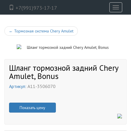
+7(991)973-17-17
Toggle
navigati
←
Тормозная система Chery Amulet
Шланг тормозной задний Chery
Amulet, Bonus
Артикул:
A11-3506070
Показать цену