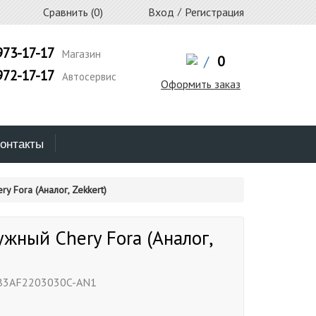
Сравнить (
0
)
Вход
/
Регистрация
973-17-17
Магазин
/
0
972-17-17
Автосервис
Оформить заказ
онтакты
y Fora (Аналог, Zekkert)
жный Chery Fora (Аналог,
B3AF2203030C-AN1