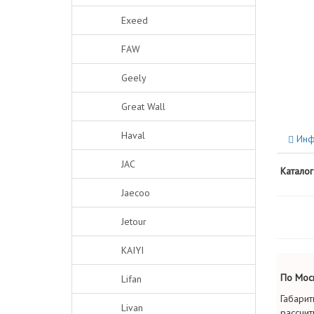
Exeed
FAW
Geely
Great Wall
Haval
Инф
JAC
Каталог
Jaecoo
Jetour
KAIYI
По Моск
Lifan
Габарит
Livan
рассчит