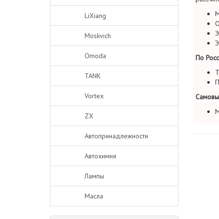
М
LiXiang
О
Э
Moskvich
Э
Omoda
По Росс
Т
TANK
П
Vortex
Самовы
М
ZX
Автопринадлежности
Автохимия
Лампы
Масла