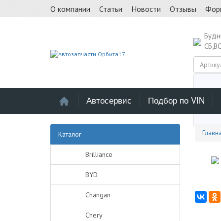
О компании
Статьи
Новости
Отзывы
Фор
Буд
СБ,В
Автосервис
Подбор по VIN
Выб
Главн
Каталог
Brilliance
BYD
Changan
Chery