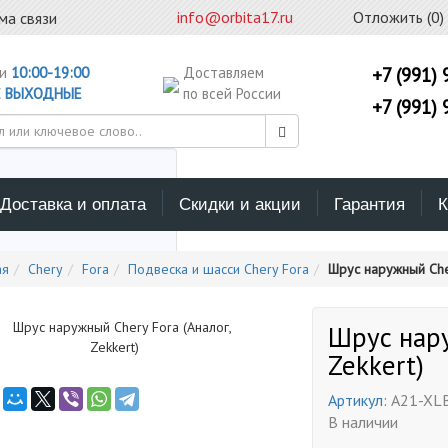
info@orbita17.ru
Отложить (
0
)
ма связи
ни
10:00-19:00
Доставляем
+7 (991) 
С
ВЫХОДНЫЕ
по всей России
+7 (991) 
Доставка и оплата
Скидки и акции
Гарантия
К
ерите каталог поиска
ая
Chery
Fora
Подвеска и шасси Chery Fora
Шрус наружный Cher
Шрус нару
Zekkert)
Артикул:
A21-XL
В наличии