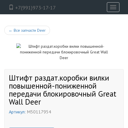
+7(991)973-17-17
Toggle
navigati
←
Все запчасти Deer
Штифт раздат.коробки вилки
повышенной-пониженной
передачи блокировочный Great
Wall Deer
Артикул:
M50117954