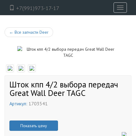
+7(991)973-17-17
Toggle
navigati
←
Все запчасти Deer
Шток кпп 4/2 выбора передач
Great Wall Deer TAGC
Артикул:
1703541
Показать цену