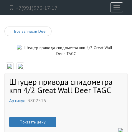
+7(991)973-17-17
Toggle
navigati
←
Все запчасти Deer
Штуцер привода спидометра
кпп 4/2 Great Wall Deer TAGC
Артикул:
3802515
Показать цену