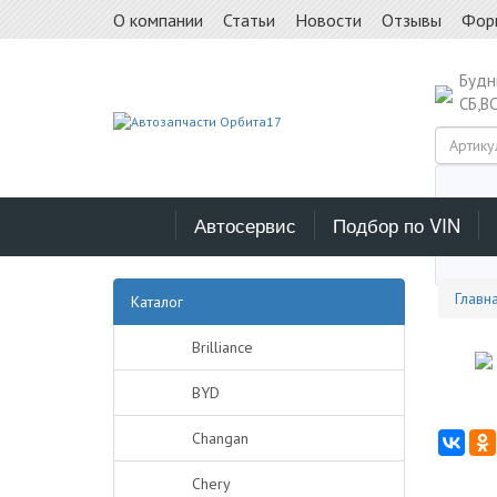
О компании
Статьи
Новости
Отзывы
Фор
Буд
СБ,В
Автосервис
Подбор по VIN
Выб
Главн
Каталог
Brilliance
BYD
Changan
Chery