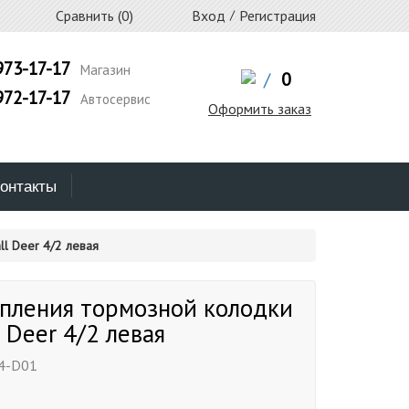
Сравнить (
0
)
Вход
/
Регистрация
973-17-17
Магазин
/
0
972-17-17
Автосервис
Оформить заказ
онтакты
l Deer 4/2 левая
епления тормозной колодки
l Deer 4/2 левая
4-D01