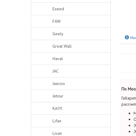
Exeed
FAW
Geely
Ин
Great Wall
Haval
JAC
Jaecoo
По Моск
Jetour
Габарит
рассчит
KAIYI
М
О
Lifan
Э
Э
Livan