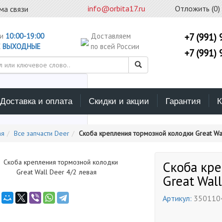
info@orbita17.ru
Отложить (
0
)
ма связи
ни
10:00-19:00
Доставляем
+7 (991) 
С
ВЫХОДНЫЕ
по всей России
+7 (991) 
Доставка и оплата
Скидки и акции
Гарантия
К
ерите каталог поиска
ая
Все запчасти Deer
Скоба крепления тормозной колодки Great Wal
Скоба кр
Great Wal
Артикул:
350110