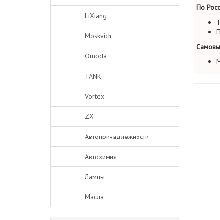
По Росс
LiXiang
Т
П
Moskvich
Самовы
Omoda
М
TANK
Vortex
ZX
Автопринадлежности
Автохимия
Лампы
Масла