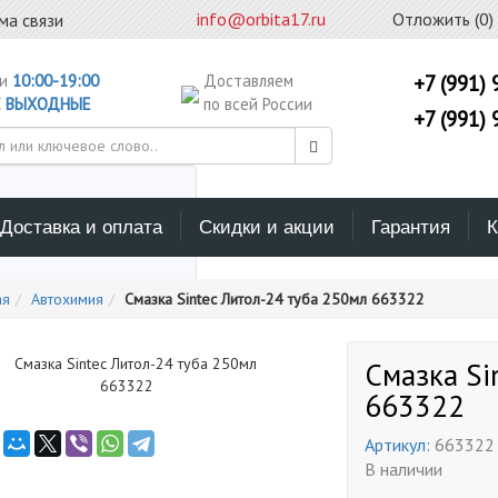
info@orbita17.ru
Отложить (
0
)
ма связи
ни
10:00-19:00
Доставляем
+7 (991) 
С
ВЫХОДНЫЕ
по всей России
+7 (991) 
Доставка и оплата
Скидки и акции
Гарантия
К
ерите каталог поиска
ая
Автохимия
Смазка Sintec Литол-24 туба 250мл 663322
Смазка Si
663322
Артикул:
663322
В наличии