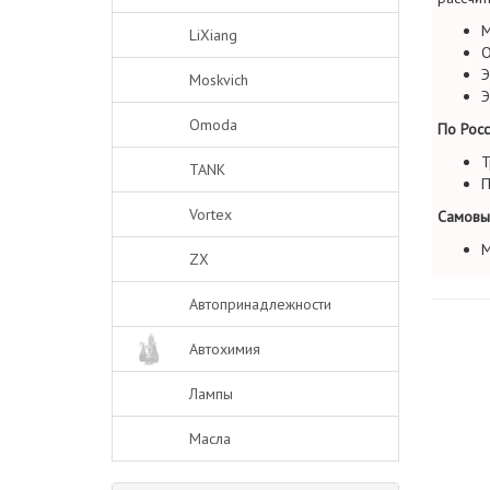
М
LiXiang
О
Э
Moskvich
Э
Omoda
По Росс
Т
TANK
П
Vortex
Самовы
М
ZX
Автопринадлежности
Автохимия
Лампы
Масла