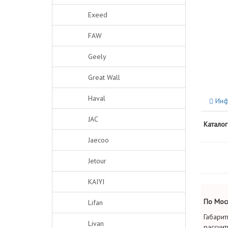
Exeed
FAW
Geely
Great Wall
Haval
Инф
JAC
Каталог
Jaecoo
Jetour
KAIYI
По Моск
Lifan
Габарит
Livan
рассчит