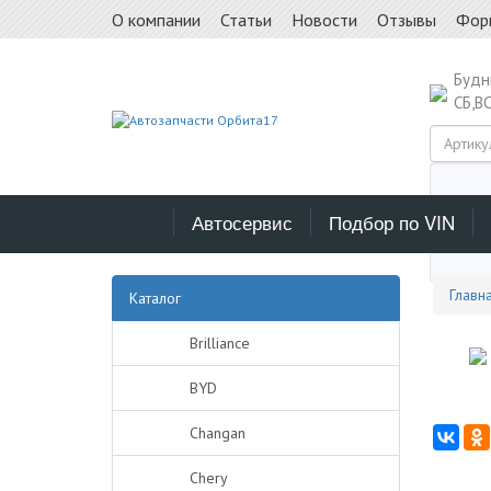
О компании
Статьи
Новости
Отзывы
Фор
Буд
СБ,В
Автосервис
Подбор по VIN
Выб
Главн
Каталог
Brilliance
BYD
Changan
Chery