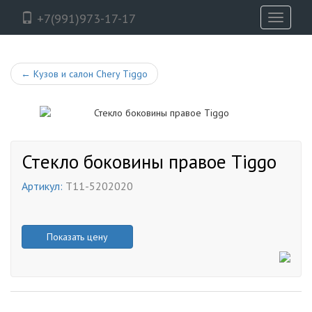
+7(991)973-17-17
Toggle
navigati
←
Кузов и салон Chery Tiggo
Стекло боковины правое Tiggo
Артикул:
T11-5202020
Показать цену