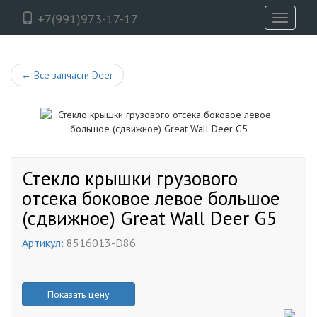
+7(991)973-17-17
Toggle
navigati
←
Все запчасти Deer
Стекло крышки грузового
отсека боковое левое большое
(сдвижное) Great Wall Deer G5
Артикул:
8516013-D86
Показать цену