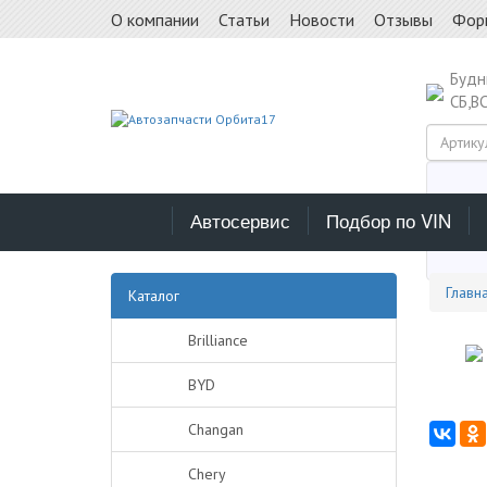
О компании
Статьи
Новости
Отзывы
Фор
Буд
СБ,В
Автосервис
Подбор по VIN
Выб
Главн
Каталог
Brilliance
BYD
Changan
Chery