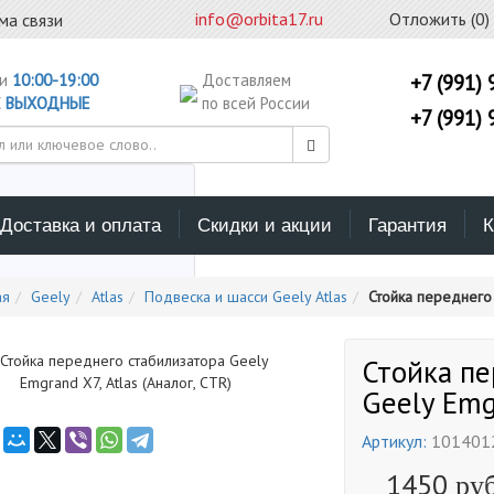
info@orbita17.ru
Отложить (
0
)
ма связи
ни
10:00-19:00
Доставляем
+7 (991) 
С
ВЫХОДНЫЕ
по всей России
+7 (991) 
Доставка и оплата
Скидки и акции
Гарантия
К
ерите каталог поиска
ая
Geely
Atlas
Подвеска и шасси Geely Atlas
Стойка переднего 
Стойка пе
Geely Emgr
Артикул:
101401
1450
руб