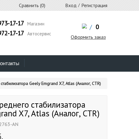
Сравнить (
0
)
Вход
/
Регистрация
973-17-17
Магазин
/
0
972-17-17
Автосервис
Оформить заказ
онтакты
стабилизатора Geely Emgrand X7, Atlas (Аналог, CTR)
реднего стабилизатора
and X7, Atlas (Аналог, CTR)
2763-AN
.