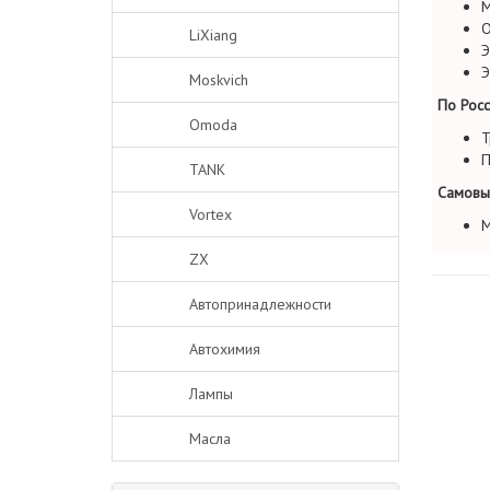
М
О
LiXiang
Э
Э
Moskvich
По Росс
Omoda
Т
П
TANK
Самовы
Vortex
М
ZX
Автопринадлежности
Автохимия
Лампы
Масла