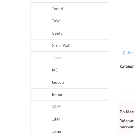
Exeed
FAW
Geely
Great Wall
Инф
Haval
Каталог
JAC
Jaecoo
Jetour
KAIYI
По Моск
Lifan
Габарит
рассчит
Livan