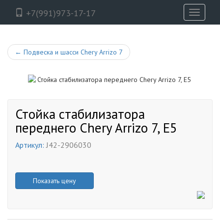
+7(991)973-17-17
Toggle
navigati
←
Подвеска и шасси Chery Arrizo 7
Стойка стабилизатора
переднего Chery Arrizo 7, E5
Артикул:
J42-2906030
Показать цену