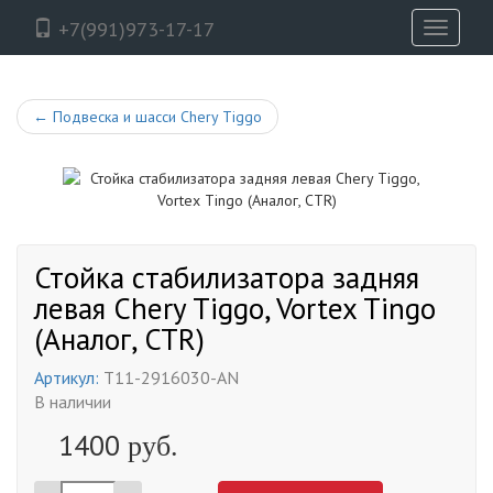
+7(991)973-17-17
Toggle
navigati
←
Подвеска и шасси Chery Tiggo
Стойка стабилизатора задняя
левая Chery Tiggo, Vortex Tingo
(Аналог, CTR)
Артикул:
T11-2916030-AN
В наличии
1400
руб.