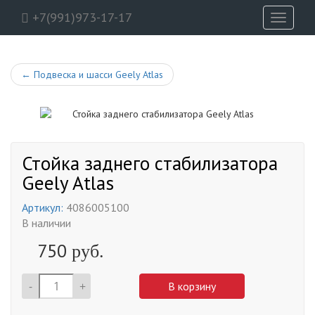
+7(991)973-17-17
Toggle
navigati
←
Подвеска и шасси Geely Atlas
Стойка заднего стабилизатора
Geely Atlas
Артикул:
4086005100
В наличии
750
руб.
-
+
В корзину