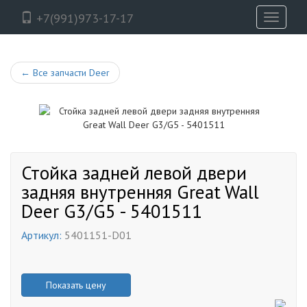
+7(991)973-17-17
Toggle
navigati
←
Все запчасти Deer
Стойка задней левой двери
задняя внутренняя Great Wall
Deer G3/G5 - 5401511
Артикул:
5401151-D01
Показать цену