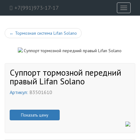
+7(991)973-17-17
Toggle
navigati
←
Тормозная система Lifan Solano
Суппорт тормозной передний
правый Lifan Solano
Артикул:
B3501610
Показать цену