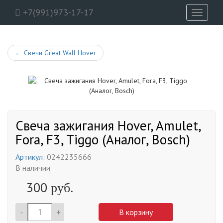
+7(991)973-17-17
Toggle
navigati
←
Свечи Great Wall Hover
Свеча зажигания Hover, Amulet,
Fora, F3, Tiggo (Аналог, Bosch)
Артикул:
0242235666
В наличии
300
руб.
-
+
В корзину