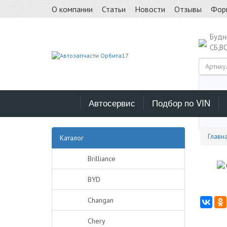
О компании
Статьи
Новости
Отзывы
Фор
Буд
СБ,В
Автосервис
Подбор по VIN
Выб
Главн
Каталог
Brilliance
BYD
Changan
Chery