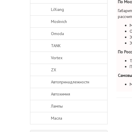
По Моск
LiXiang
Габарит
рассчит
Moskvich
М
О
Omoda
Э
Э
TANK
По Росс
Vortex
Т
П
ZX
Самовы
Автопринадлежности
М
Автохимия
Лампы
Масла