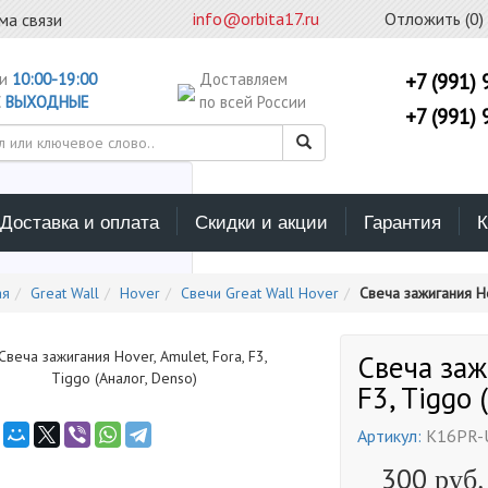
info@orbita17.ru
Отложить (
0
)
ма связи
ни
10:00-19:00
Доставляем
+7 (991) 
С
ВЫХОДНЫЕ
по всей России
+7 (991) 
Доставка и оплата
Скидки и акции
Гарантия
К
ерите каталог поиска
ая
Great Wall
Hover
Свечи Great Wall Hover
Свеча зажигания Hov
Свеча заж
F3, Tiggo 
Артикул:
K16PR-
300
руб.