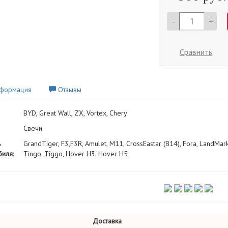
-
+
Сравнить
формация
Отзывы
BYD, Great Wall, ZX, Vortex, Chery
Свечи
ь
GrandTiger, F3,F3R, Amulet, M11, CrossEastar (B14), Fora, LandMark
биля
:
Tingo, Tiggo, Hover H3, Hover H5
Доставка