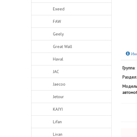
Exeed
FAW
Geely
Great Wall
Ин
Haval
Группа
:
JAC
Раздел
:
Jaecoo
Модел
автомо
Jetour
KAIYI
Lifan
Livan