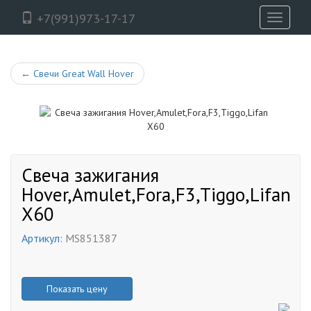
+7(991)973-17-17
Toggle
navigati
←
Свечи Great Wall Hover
Свеча зажигания
Hover,Amulet,Fora,F3,Tiggo,Lifan
X60
Артикул:
MS851387
Показать цену