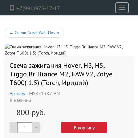
+7(991)973-17-17
Toggle
navigati
←
Свечи Great Wall Hover
Свеча зажигания Hover, H3, H5,
Tiggo,Brilliance M2, FAW V2, Zotye
T600( 1.5) (Torch, Иридий)
Артикул:
MS851387-AN
В наличии
800
руб.
-
+
В корзину